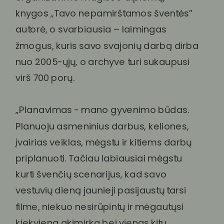
knygos „Tavo nepamirštamos šventės”
autorė, o svarbiausia – laimingas
žmogus, kuris savo svajonių darbą dirba
nuo 2005-ųjų, o archyve turi sukaupusi
virš 700 porų.
„Planavimas - mano gyvenimo būdas.
Planuoju asmeninius darbus, keliones,
įvairias veiklas, mėgstu ir kitiems darbų
priplanuoti. Tačiau labiausiai mėgstu
kurti švenčių scenarijus, kad savo
vestuvių dieną jaunieji pasijaustų tarsi
filme, niekuo nesirūpintų ir mėgautųsi
kiekviena akimirka bei vienas kitu.