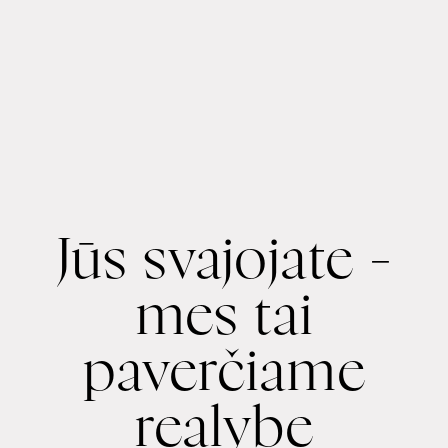
Jūs svajojate -
mes tai
paverčiame
realybe