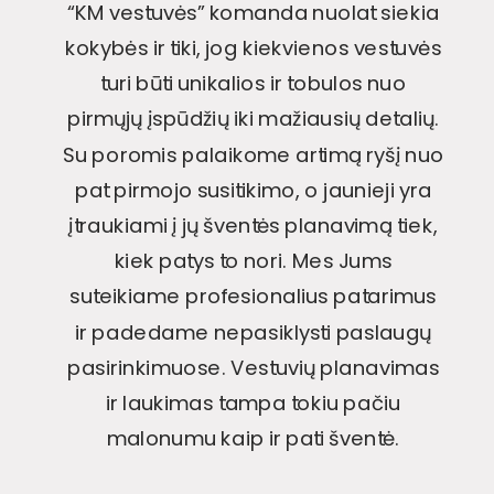
“KM vestuvės” komanda nuolat siekia
kokybės ir tiki, jog kiekvienos vestuvės
turi būti unikalios ir tobulos nuo
pirmųjų įspūdžių iki mažiausių detalių.
Su poromis palaikome artimą ryšį nuo
pat pirmojo susitikimo, o jaunieji yra
įtraukiami į jų šventės planavimą tiek,
kiek patys to nori. Mes Jums
suteikiame profesionalius patarimus
ir padedame nepasiklysti paslaugų
pasirinkimuose. Vestuvių planavimas
ir laukimas tampa tokiu pačiu
malonumu kaip ir pati šventė.